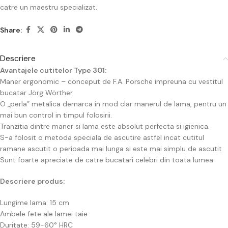
catre un maestru specializat.
Share:
Descriere
Avantajele cutitelor Type 301:
Maner ergonomic – conceput de F.A. Porsche impreuna cu vestitul
bucatar Jörg Wörther
O „perla” metalica demarca in mod clar manerul de lama, pentru un
mai bun control in timpul folosirii.
Tranzitia dintre maner si lama este absolut perfecta si igienica.
S-a folosit o metoda speciala de ascutire astfel incat cutitul
ramane ascutit o perioada mai lunga si este mai simplu de ascutit
Sunt foarte apreciate de catre bucatari celebri din toata lumea
Descriere produs:
Lungime lama: 15 cm
Ambele fete ale lamei taie
Duritate: 59-60° HRC