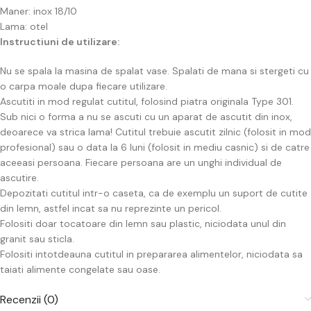
Maner: inox 18/10
Lama: otel
Instructiuni de utilizare:
Nu se spala la masina de spalat vase. Spalati de mana si stergeti cu
o carpa moale dupa fiecare utilizare.
Ascutiti in mod regulat cutitul, folosind piatra originala Type 301.
Sub nici o forma a nu se ascuti cu un aparat de ascutit din inox,
deoarece va strica lama! Cutitul trebuie ascutit zilnic (folosit in mod
profesional) sau o data la 6 luni (folosit in mediu casnic) si de catre
aceeasi persoana. Fiecare persoana are un unghi individual de
ascutire.
Depozitati cutitul intr-o caseta, ca de exemplu un suport de cutite
din lemn, astfel incat sa nu reprezinte un pericol.
Folositi doar tocatoare din lemn sau plastic, niciodata unul din
granit sau sticla.
Folositi intotdeauna cutitul in prepararea alimentelor, niciodata sa
taiati alimente congelate sau oase.
Recenzii (0)