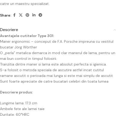
catre un maestru specializat.
Share:
Descriere
Avantajele cutitelor Type 301:
Maner ergonomic – conceput de F.A. Porsche impreuna cu vestitul
bucatar Jörg Wörther
O „perla” metalica demarca in mod clar manerul de lama, pentru un
mai bun control in timpul folosirii.
Tranzitia dintre maner si lama este absolut perfecta si igienica.
S-a folosit o metoda speciala de ascutire astfel incat cutitul
ramane ascutit o perioada mai lunga si este mai simplu de ascutit
Sunt foarte apreciate de catre bucatari celebri din toata lumea
Descriere produs:
Lungime lama: 17.3 cm
Ambele fete ale lamei taie
Duritate: 60°HRC