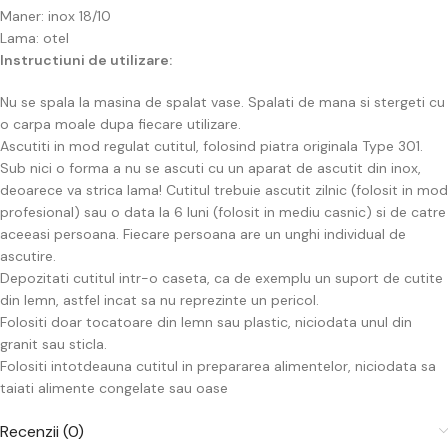
Maner: inox 18/10
Lama: otel
Instructiuni de utilizare:
Nu se spala la masina de spalat vase. Spalati de mana si stergeti cu
o carpa moale dupa fiecare utilizare.
Ascutiti in mod regulat cutitul, folosind piatra originala Type 301.
Sub nici o forma a nu se ascuti cu un aparat de ascutit din inox,
deoarece va strica lama! Cutitul trebuie ascutit zilnic (folosit in mod
profesional) sau o data la 6 luni (folosit in mediu casnic) si de catre
aceeasi persoana. Fiecare persoana are un unghi individual de
ascutire.
Depozitati cutitul intr-o caseta, ca de exemplu un suport de cutite
din lemn, astfel incat sa nu reprezinte un pericol.
Folositi doar tocatoare din lemn sau plastic, niciodata unul din
granit sau sticla.
Folositi intotdeauna cutitul in prepararea alimentelor, niciodata sa
taiati alimente congelate sau oase
Recenzii (0)