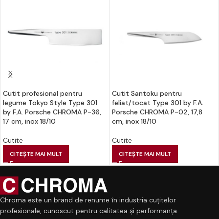
Cutit profesional pentru
Cutit Santoku pentru
legume Tokyo Style Type 301
feliat/tocat Type 301 by F.A.
by F.A. Porsche CHROMA P-36,
Porsche CHROMA P-02, 17,8
17 cm, inox 18/10
cm, inox 18/10
Cutite
Cutite
CITEȘTE MAI MULT
CITEȘTE MAI MULT
Chroma este un brand de renume în industria cuțitelor
profesionale, cunoscut pentru calitatea și performanța