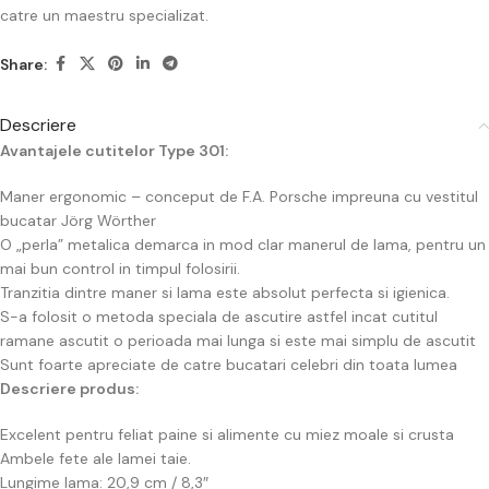
catre un maestru specializat.
Share:
Descriere
Avantajele cutitelor Type 301:
Maner ergonomic – conceput de F.A. Porsche impreuna cu vestitul
bucatar Jörg Wörther
O „perla” metalica demarca in mod clar manerul de lama, pentru un
mai bun control in timpul folosirii.
Tranzitia dintre maner si lama este absolut perfecta si igienica.
S-a folosit o metoda speciala de ascutire astfel incat cutitul
ramane ascutit o perioada mai lunga si este mai simplu de ascutit
Sunt foarte apreciate de catre bucatari celebri din toata lumea
Descriere produs:
Excelent pentru feliat paine si alimente cu miez moale si crusta
Ambele fete ale lamei taie.
Lungime lama: 20,9 cm / 8,3″