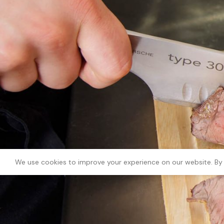
Chroma este un brand de renume în industria cuțitelor profesionale
calitatea și performanța excepțională a produselor lor. Peste 40 de 
Str. Piatra Craiului nr 2, Giarmata, Jud Timis - Hala Pentru Acasa
+40376448877
hello@chromaknife.com
Orar: L-V 09:00 - 17:00
2026 - Chroma Knifes
We use cookies to improve your experience on our website. By 