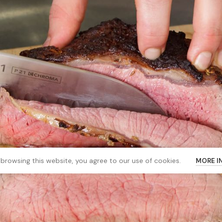
LINKURI UTILE
Politică de confidențialitate
, cunoscut pentru
Temeni și condiții
ani de experienta!
ANPC
SOL
browsing this website, you agree to our use of cookies.
MORE I